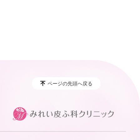
ページの先頭へ戻る